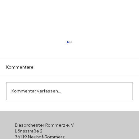
Kommentare
Kommentar verfassen...
2009 - 1992 · Michael Klüh übernimmt
die musikalische Leitung
Blasorchester Rommerz e. V.
Lönsstraße 2
36119 Neuhof-Rommerz