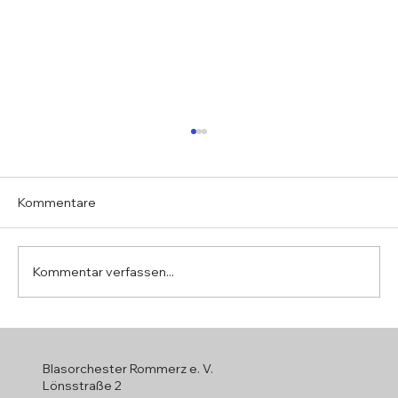
Kommentare
Kommentar verfassen...
Jahreshauptversammlung 2026
Blasorchester Rommerz e. V.
Lönsstraße 2