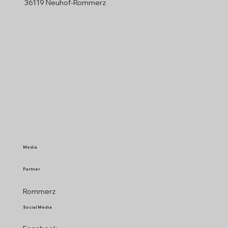
36119 Neuhof-Rommerz
Media
Partner
Rommerz
Social Media