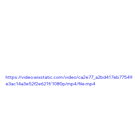
https://video.wixstatic.com/video/ca2e77_a2bd417eb77549
e3ac14a3e52f2e621f/1080p/mp4/file.mp4