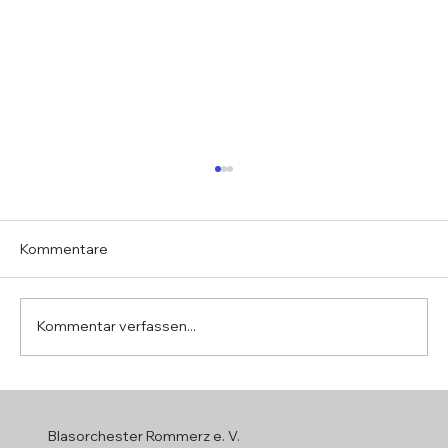
Kommentare
Kommentar verfassen...
Jahreshauptversammlung 2026
Blasorchester Rommerz e. V.