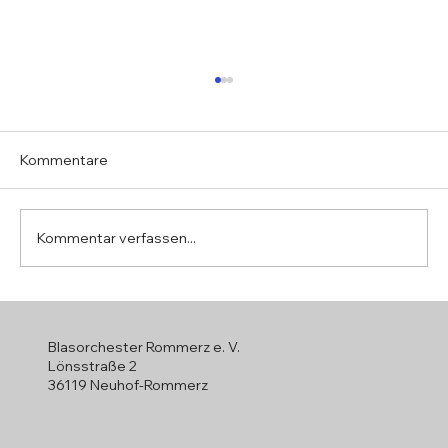
Kommentare
Kommentar verfassen...
Jahreshauptversammlung 2026
Blasorchester Rommerz e. V.
Lönsstraße 2
36119 Neuhof-Rommerz