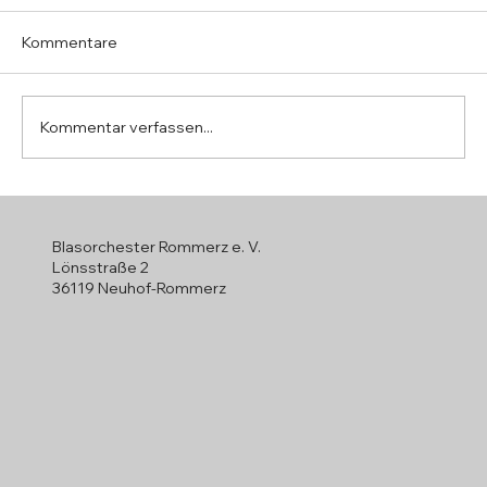
Kommentare
Kommentar verfassen...
Jahreshauptversammlung 2026
Blasorchester Rommerz e. V.
Lönsstraße 2
36119 Neuhof-Rommerz