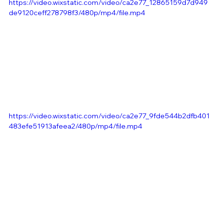
https://video.wixstatic.com/video/ca2e77_12865159d7d949
de9120ceff278798f3/480p/mp4/file.mp4
https://video.wixstatic.com/video/ca2e77_9fde544b2dfb401
483efe51913afeea2/480p/mp4/file.mp4