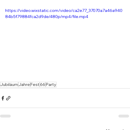
https://video.wixstatic.com/video/ca2e77_37070a7a46a940
84b5f79884fca2d9de/480p/mp4/file.mp4
Jubiläum
Jahre
Fest
66
Party